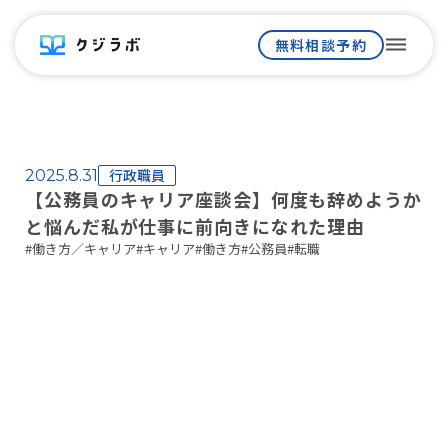
dehaze
無料相談予約
行政職員
2025.8.31
【公務員のキャリア座談会】何度も辞めようか
と悩んだ私が仕事に前向きになれた理由
#
働き方／キャリア
#
キャリア
#
働き方
#
公務員
#
転職