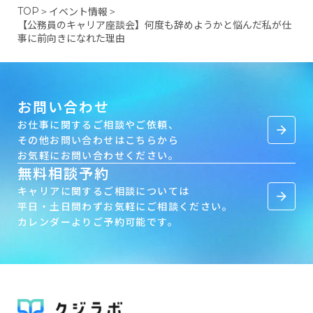
イベント情報
TOP
＞
＞
【公務員のキャリア座談会】何度も辞めようかと悩んだ私が仕
事に前向きになれた理由
お問い合わせ
お仕事に関するご相談やご依頼、
arrow_forward
その他お問い合わせはこちらから
お気軽にお問い合わせください。
無料相談予約
キャリアに関するご相談については
arrow_forward
平日・土日問わずお気軽にご相談ください。
カレンダーよりご予約可能です。