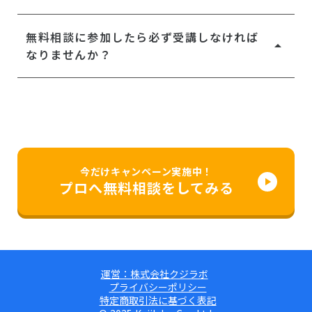
ます。
プログラムの受講日程は受講者様のご都合に合
無料相談に参加したら必ず受講しなければ
わせてすべて個別に調整します。また夜間や休
arrow_drop_up
なりませんか？
日も対応可能ですので、ぜひご相談ください。
受講は必須ではありません。無理な勧誘も一切
ございませんのでご安心ください。１人１人に
合わせて丁寧に寄り添うことが、私たちのポリ
シーです。
今だけキャンペーン実施中！
play_arrow
プロへ無料相談をしてみる
運営：株式会社クジラボ
プライバシーポリシー
特定商取引法に基づく表記