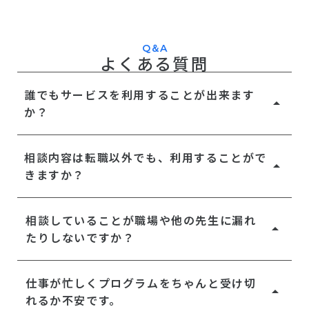
Q＆A
よくある質問
誰でもサービスを利用することが出来ます
arrow_drop_up
か？
20〜40代の教員・教育関係者を中心に、常勤・
相談内容は転職以外でも、利用することがで
非常勤など働き方や校種（小・中・高など）は
arrow_drop_up
きますか？
問わずご利用いただいております。
もちろんご利用いただけます。転職するしない
相談していることが職場や他の先生に漏れ
に関わらず、現在の悩みやモヤモヤを解消した
arrow_drop_up
たりしないですか？
上で今後のアクションプランを定めていきま
す。先生の仕事を前向きに続ける、あるいは副
ご相談いただく内容はすべて守秘義務のもと第
仕事が忙しくプログラムをちゃんと受け切
業や独立などの転職以外の選択肢を模索するな
三者に漏れることがないよう秘匿されますの
arrow_drop_up
れるか不安です。
ど、１人１人のご状況に合わせてご支援してい
で、安心してお話いただけます。