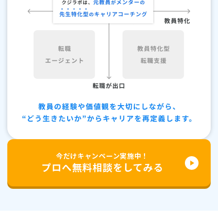
今だけキャンペーン実施中！
play_arrow
プロへ無料相談をしてみる
keyboard_arrow_left
keyboard_arrow_right
keyboard_arrow_left