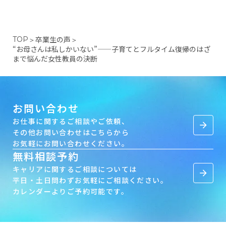
卒業生の声
TOP
＞
＞
“お母さんは私しかいない”——子育てとフルタイム復帰のはざ
まで悩んだ女性教員の決断
お問い合わせ
お仕事に関するご相談やご依頼、
arrow_forward
その他お問い合わせはこちらから
お気軽にお問い合わせください。
無料相談予約
キャリアに関するご相談については
arrow_forward
平日・土日問わずお気軽にご相談ください。
カレンダーよりご予約可能です。