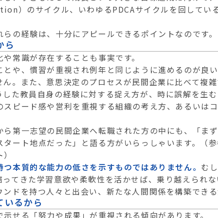
Action）のサイクル、いわゆるPDCAサイクルを回し
れらの経験は、十分にアピールできるポイントなのです。
から
化や常識が存在することも事実です。
ことや、慣習が重視され例年と同じように進めるのが良
せん。また、意思決定のプロセスが民間企業に比べて複雑
うした教員自身の経験に対する捉え方が、時に誤解を生む
のスピード感や営利を重視する組織の考え方、あるいは
から第一志望の民間企業へ転職された方の中にも、「ま
スタート地点だった」と語る方がいらっしゃいます。（参
ト
）
持つ本質的な能力の低さを示すものではありません。
む
培ってきた学習意欲や柔軟性を活かせば、乗り越えられな
ウンドを持つ人々と出会い、新たな人間関係を構築できる
ているから
で示せる「努力や成果」が重視される傾向があります。