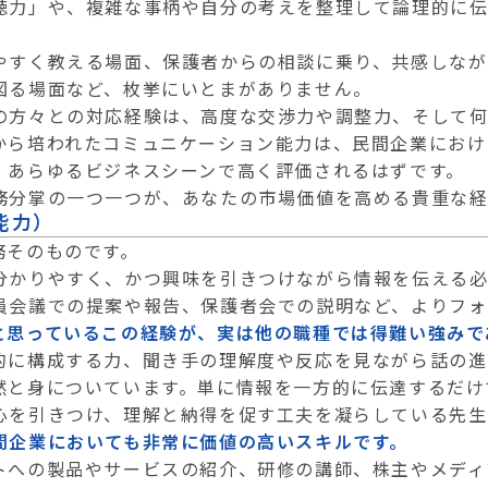
聴力」や、複雑な事柄や自分の考えを整理して論理的に
やすく教える場面、保護者からの相談に乗り、共感しなが
図る場面など、枚挙にいとまがありません。
の方々との対応経験は、高度な交渉力や調整力、そして
から培われたコミュニケーション能力は、民間企業におけ
、あらゆるビジネスシーンで高く評価されるはずです。
務分掌の一つ一つが、あなたの市場価値を高める貴重な経
能力）
務そのものです。
分かりやすく、かつ興味を引きつけながら情報を伝える必
員会議での提案や報告、保護者会での説明など、よりフォ
と思っているこの経験が、実は他の職種では得難い強みで
的に構成する力、聞き手の理解度や反応を見ながら話の進
然と身についています。単に情報を一方的に伝達するだけ
心を引きつけ、理解と納得を促す工夫を凝らしている先生
間企業においても非常に価値の高いスキルです。
トへの製品やサービスの紹介、研修の講師、株主やメディ