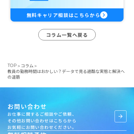
無料キャリア相談はこちらから
keyboard_arrow_right
コラム一覧へ戻る
コラム
TOP
＞
＞
教員の勤務時間はおかしい？データで見る過酷な実態と解決へ
の道筋
お問い合わせ
お仕事に関するご相談やご依頼、
arrow_forward
その他お問い合わせはこちらから
お気軽にお問い合わせください。