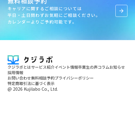
無料相談予約
キャリアに関するご相談については
arrow_forward
平日・土日問わずお気軽にご相談ください。
カレンダーよりご予約可能です。
クジラボとは
サービス紹介
イベント情報
卒業生の声
コラム
お知らせ
採用情報
お問い合わせ
無料相談予約
プライバシーポリシー
特定商取引法に基づく表示
@ 2026 Kujilabo Co., Ltd.