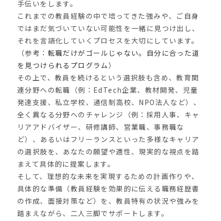
手伝いをします。
これまでの教員経験の中で培ってきた強みや、ご自身
ではまだ気づいていない可能性を一緒に見つけ出し、
それを言語化していくプロセスを大切にしています。
（参考：
転職だけがゴールじゃない。自分に合った道
を見つけられるプログラム
）
その上で、教員を続けるという選択肢も含め、教育関
連分野への転職（例：EdTech企業、教材開発、児童
発達支援、私立学校、通信制高校、NPO法人など）、
全く異なる分野へのチャレンジ（例：採用人事、キャ
リアアドバイザー、研修講師、営業職、事務職な
ど）、あるいはフリーランスといった多様なキャリア
の選択肢を、あなたの願望や適性、現実的な視点を踏
まえて具体的に提案します。
そして、理想的な未来を実現するための計画作りや、
具体的な準備（教員経験を効果的に伝える職務経歴書
の作成、面接対策など）を、教員特有の状況や強みを
踏まえながら、二人三脚でサポートします。