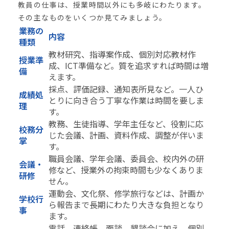
教員の仕事は、授業時間以外にも多岐にわたります。
その主なものをいくつか見てみましょう。
業務の
内容
種類
教材研究、指導案作成、個別対応教材作
授業準
成、ICT準備など。質を追求すれば時間は増
備
えます。
採点、評価記録、通知表所見など。一人ひ
成績処
とりに向き合う丁寧な作業は時間を要しま
理
す。
教務、生徒指導、学年主任など、役割に応
校務分
じた会議、計画、資料作成、調整が伴いま
掌
す。
職員会議、学年会議、委員会、校内外の研
会議・
修など、授業外の拘束時間も少なくありま
研修
せん。
運動会、文化祭、修学旅行などは、計画か
学校行
ら報告まで長期にわたり大きな負担となり
事
ます。
電話、連絡帳、面談、懇談会に加え、個別