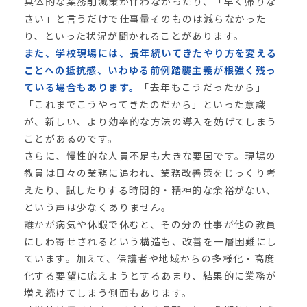
具体的な業務削減策が伴わなかったり、「早く帰りな
さい」と言うだけで仕事量そのものは減らなかった
り、といった状況が聞かれることがあります。
また、学校現場には、長年続いてきたやり方を変える
ことへの抵抗感、いわゆる前例踏襲主義が根強く残っ
ている場合もあります。
「去年もこうだったから」
「これまでこうやってきたのだから」といった意識
が、新しい、より効率的な方法の導入を妨げてしまう
ことがあるのです。
さらに、慢性的な人員不足も大きな要因です。現場の
教員は日々の業務に追われ、業務改善策をじっくり考
えたり、試したりする時間的・精神的な余裕がない、
という声は少なくありません。
誰かが病気や休暇で休むと、その分の仕事が他の教員
にしわ寄せされるという構造も、改善を一層困難にし
ています。加えて、保護者や地域からの多様化・高度
化する要望に応えようとするあまり、結果的に業務が
増え続けてしまう側面もあります。