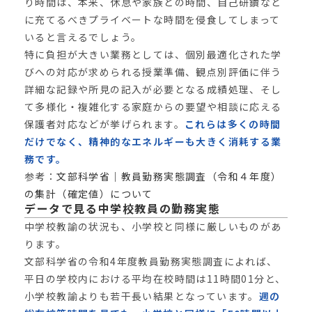
り時間は、本来、休息や家族との時間、自己研鑽など
に充てるべきプライベートな時間を侵食してしまって
いると言えるでしょう。
特に負担が大きい業務としては、個別最適化された学
びへの対応が求められる授業準備、観点別評価に伴う
詳細な記録や所見の記入が必要となる成績処理、そし
て多様化・複雑化する家庭からの要望や相談に応える
保護者対応などが挙げられます。
これらは多くの時間
だけでなく、精神的なエネルギーも大きく消耗する業
務です。
参考：
文部科学省｜教員勤務実態調査（令和４年度）
の集計（確定値）について
データで見る中学校教員の勤務実態
中学校教諭の状況も、小学校と同様に厳しいものがあ
ります。
文部科学省の令和4年度教員勤務実態調査によれば、
平日の学校内における平均在校時間は11時間01分と、
小学校教諭よりも若干長い結果となっています。
週の