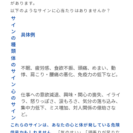
があります。
以下のようなサインに心当たりはありませんか？
サ
イ
ン
具体例
の
種
類
体
の
不眠、疲労感、食欲不振、頭痛、めまい、動
サ
悸、肩こり・腰痛の悪化、免疫力の低下など。
イ
ン
心
仕事への意欲減退、興味・関心の喪失、イライ
の
ラ、怒りっぽさ、涙もろさ、気分の落ち込み、
サ
集中力低下、ミス増加、対人関係の億劫さな
イ
ど。
ン
これらのサインは、あなたの心と体が発している危険
信号かもしれません。
「気のせい」「頑張りが足りな