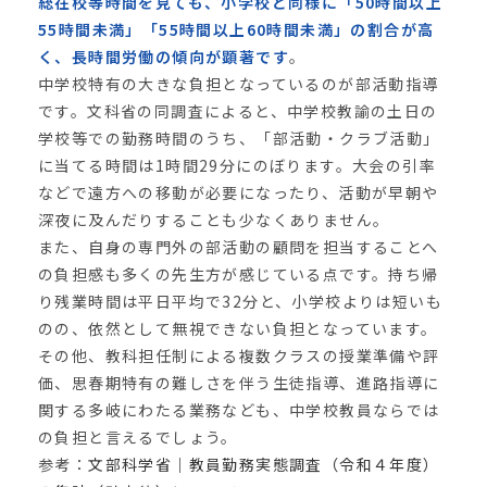
総在校等時間を見ても、小学校と同様に「50時間以上
55時間未満」「55時間以上60時間未満」の割合が高
く、長時間労働の傾向が顕著です
。
中学校特有の大きな負担となっているのが部活動指導
です。文科省の同調査によると、中学校教諭の土日の
学校等での勤務時間のうち、「部活動・クラブ活動」
に当てる時間は1時間29分にのぼります。大会の引率
などで遠方への移動が必要になったり、活動が早朝や
深夜に及んだりすることも少なくありません。
また、自身の専門外の部活動の顧問を担当することへ
の負担感も多くの先生方が感じている点です。持ち帰
り残業時間は平日平均で32分と、小学校よりは短いも
のの、依然として無視できない負担となっています。
その他、教科担任制による複数クラスの授業準備や評
価、思春期特有の難しさを伴う生徒指導、進路指導に
関する多岐にわたる業務なども、中学校教員ならでは
の負担と言えるでしょう。
参考：
文部科学省｜教員勤務実態調査（令和４年度）