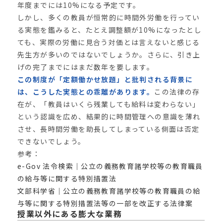
年度までには10%になる予定です。
しかし、多くの教員が恒常的に時間外労働を行ってい
る実態を鑑みると、たとえ調整額が10%になったとし
ても、実際の労働に見合う対価とは言えないと感じる
先生方が多いのではないでしょうか。さらに、引き上
げの完了までにはまだ数年を要します。
この制度が「定額働かせ放題」と批判される背景に
は、こうした実態との乖離があります。
この法律の存
在が、「教員はいくら残業しても給料は変わらない」
という認識を広め、結果的に時間管理への意識を薄れ
させ、長時間労働を助長してしまっている側面は否定
できないでしょう。
参考：
e-Gov 法令検索｜公立の義務教育諸学校等の教育職員
の給与等に関する特別措置法
文部科学省｜公立の義務教育諸学校等の教育職員の給
与等に関する特別措置法等の一部を改正する法律案
授業以外にある膨大な業務