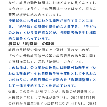
なぜ、教員の勤務時間はこれほどまでに長くなってし
まうのでしょうか。その原因は一つではなく、様々な
要因が複雑に絡み合っています。
授業以外にも多岐にわたる業務が存在することに加
え、「給特法」の問題や慢性的な人員不足、「子ども
のため」という責任感などが、長時間労働を生む構造
的な背景となっています。
根深い「給特法」の問題
教員の長時間労働を語る上で避けて通れないのが、
「公立の義務教育諸学校等の教育職員の給与等に関す
る特別措置法」、通称「給特法」の存在です。
この法律は、公立学校の教員には時間外勤務手当（い
わゆる残業代）や休日勤務手当を原則として支払わな
い代わりに、給料月額の一定割合を「教職調整額」と
して一律で支給することを定めています。
従来、この割合は4%でしたが、教員の処遇改善と人
材確保を目的として法律が改正され、2026年1月1日
の施行から毎年1％ずつ段階的に引き上げられ、2031