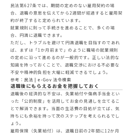
民法第627条では、期間の定めのない雇用契約の場
合、退職の意思を伝えてから2週間が経過すると雇用契
約が終了すると定められています。
就業規則に則って手続きを進めることで、多くの場
合、円満に退職できます。
ただし、トラブルを避けて円満退職を目指すのであれ
ば、まずは「1か月前まで」のように職場の就業規則
の定めに沿って進めるのが一般的です。正しい法的な
知識を持っておくことで、退職交渉における不必要な
不安や精神的負担を大幅に軽減できるでしょう。
参考：
民法 | e-Gov 法令検索
退職後にもらえるお金を把握しておく
退職後の経済的な不安は、失業給付や傷病手当金とい
った「公的制度」を活用してお金の見通しを立てるこ
とで解消できます。当面の生活費の目処が立てば、気
持ちにも余裕を持って次のステップを考えられるでし
ょう。
雇用保険（失業給付）は、退職日前の2年間に12か月