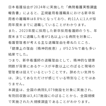
日本看護協会が2024年に実施した「
病院看護実態調査
報告書
」によると、正規雇用看護職員における新卒採
用者の離職率は8.8％となっており、約11人に1人が採
用年度末までに退職していることがわかります。
また、2023年度に採用した新卒採用看護師のうち、年
度末までに退職した者が1名以上いる病院を対象に、
看護管理者が考える主な退職理由を尋ねたところ、
「健康上の理由（精神的疾患）」が52.5％で最も多い
結果でした。
つまり、新卒看護師の退職理由として、精神的な健康
問題が背景にあるケースが半数以上にのぼると現場の
管理者は捉えているということです。辞めたい気持ち
は、決してあなただけが感じている特別なことではあ
りません。
本調査は、全国の病院8,079施設を対象に実施され、
有効回収数は3,417施設にのぼることから、全国規模
で実施された大規模調査であることがわかります。