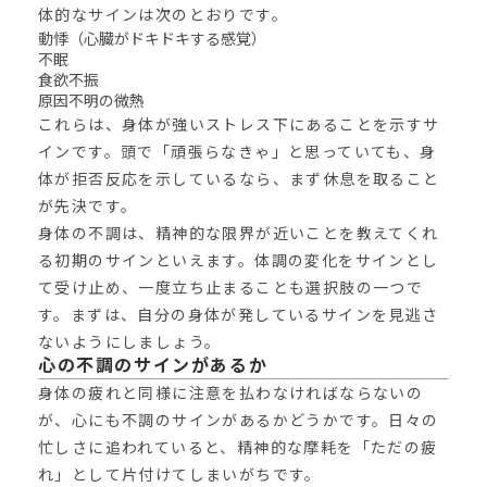
体的なサインは次のとおりです。
動悸（心臓がドキドキする感覚）
不眠
食欲不振
原因不明の微熱
これらは、身体が強いストレス下にあることを示すサ
インです。頭で「頑張らなきゃ」と思っていても、身
体が拒否反応を示しているなら、まず休息を取ること
が先決です。
身体の不調は、精神的な限界が近いことを教えてくれ
る初期のサインといえます。体調の変化をサインとし
て受け止め、一度立ち止まることも選択肢の一つで
す。まずは、自分の身体が発しているサインを見逃さ
ないようにしましょう。
心の不調のサインがあるか
身体の疲れと同様に注意を払わなければならないの
が、心にも不調のサインがあるかどうかです。日々の
忙しさに追われていると、精神的な摩耗を「ただの疲
れ」として片付けてしまいがちです。