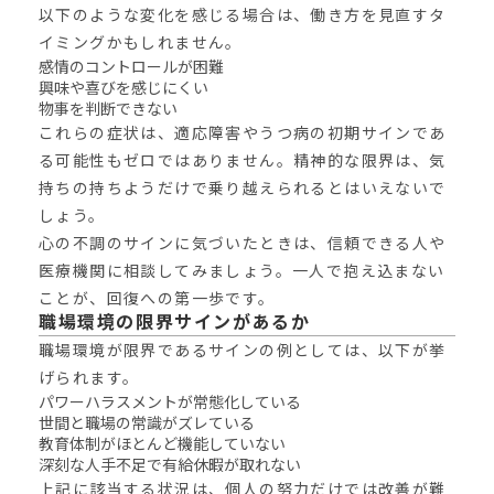
以下のような変化を感じる場合は、働き方を見直すタ
イミングかもしれません。
感情のコントロールが困難
興味や喜びを感じにくい
物事を判断できない
これらの症状は、適応障害やうつ病の初期サインであ
る可能性もゼロではありません。精神的な限界は、気
持ちの持ちようだけで乗り越えられるとはいえないで
しょう。
心の不調のサインに気づいたときは、信頼できる人や
医療機関に相談してみましょう。一人で抱え込まない
ことが、回復への第一歩です。
職場環境の限界サインがあるか
職場環境が限界であるサインの例としては、以下が挙
げられます。
パワーハラスメントが常態化している
世間と職場の常識がズレている
教育体制がほとんど機能していない
深刻な人手不足で有給休暇が取れない
上記に該当する状況は、個人の努力だけでは改善が難