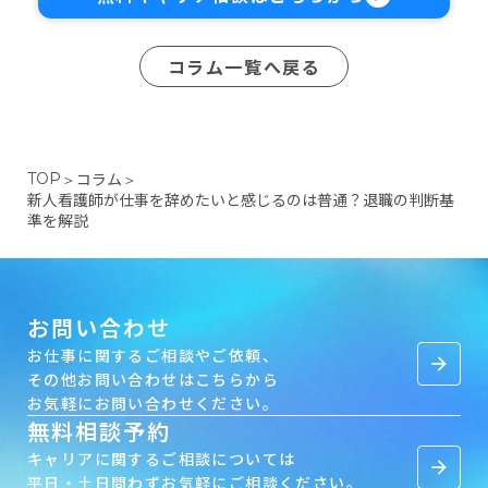
コラム一覧へ戻る
コラム
TOP
＞
＞
新人看護師が仕事を辞めたいと感じるのは普通？退職の判断基
準を解説
お問い合わせ
お仕事に関するご相談やご依頼、
arrow_forward
その他お問い合わせはこちらから
お気軽にお問い合わせください。
無料相談予約
キャリアに関するご相談については
arrow_forward
平日・土日問わずお気軽にご相談ください。