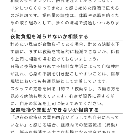
相談のタイミングは、限界を超えてからではなく、
「少しつらくなってきた」と感じ始めた段階で伝える
のが理想です。業務量の調整は、休職や退職を防ぐた
めの取り組みとして、多くの職場で浸透しつつありま
す。
夜勤負担を減らせないか相談する
辞めたい理由が夜勤負担である場合、辞める決断を下
す前に、まずは夜勤を物理的に軽減できないか、師長
や上司に相談の場を設けてもらいましょう。
日勤と夜勤を繰り返す不規則な生活によって自律神経
が乱れ、心身の不調を引き起こしやすいことは、医療
現場においても共通認識として定着しています。
スタッフの定着を図る目的で「夜勤なし」の働き方を
認める病院も増えています。心身が限界に達する前
に、自身の状況を上司に伝えてみてください。
配置転換や異動ができないか相談する
「現在の診療科の業務内容がどうしても自分に合って
いない」と感じる場合、組織内での配置転換（異動）
が、悩みを解消する大きな転機になる場合がありま