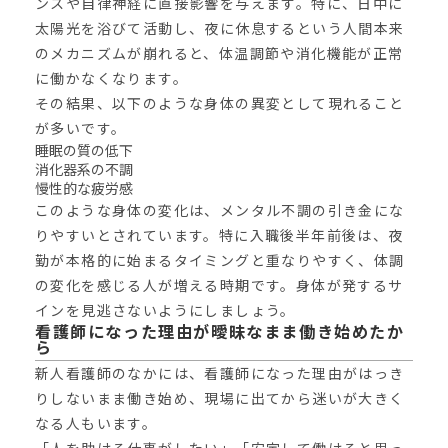
ンスや自律神経に直接影響を与えます。特に、日中に
太陽光を浴びて活動し、夜に休息するという人間本来
のメカニズムが崩れると、体温調節や消化機能が正常
に働かなくなります。
その結果、以下のような身体の異変として現れること
が多いです。
睡眠の質の低下
消化器系の不調
慢性的な疲労感
このような身体の変化は、メンタル不調の引き金にな
りやすいとされています。特に入職後半年前後は、夜
勤が本格的に始まるタイミングと重なりやすく、体調
の変化を感じる人が増える時期です。身体が発するサ
インを見逃さないようにしましょう。
看護師になった理由が曖昧なまま働き始めたか
ら
新人看護師のなかには、看護師になった理由がはっき
りしないまま働き始め、現場に出てから迷いが大きく
なる人もいます。
「人を助ける仕事がしたい」「安定して働けると思っ