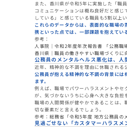
また、香川県が令和5年に実施した「職
コミュニケーションは概ね良好だと感じ
している」と感じている職員も5割以上
これらのデータからは、表面的な職場の
携といった点では、一部課題を抱えてい
参考：
人事院｜令和2年度年次報告書 「公務職
香川県｜職員の働きやすい職場づくりに
公務員のメンタルヘルス悪化は、人
近年、精神的な不調を理由に休職される
公務員が抱える精神的な不調の背景には
ます。
例えば、職場でパワーハラスメントやセ
が、気づかないうちに心身へ大きな負担
職場の人間関係が健やかであることは、
切な要素だと言えるでしょう。
参考：
総務省「令和5年度 地方公務員
見過ごせない「カスタマーハラスメ