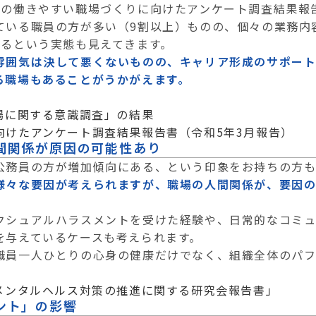
員の働きやすい職場づくりに向けたアンケート調査結果報
ている職員の方が多い（9割以上）ものの、個々の業務内
いるという実態も見えてきます。
雰囲気は決して悪くないものの、キャリア形成のサポー
る職場もあることがうかがえます。
場に関する意識調査」の結果
向けたアンケート調査結果報告書（令和5年3月報告）
間関係が原因の可能性あり
公務員の方が増加傾向にある、という印象をお持ちの方
様々な要因が考えられますが、職場の人間関係が、要因の
クシュアルハラスメントを受けた経験や、日常的なコミ
を与えているケースも考えられます。
職員一人ひとりの心身の健康だけでなく、組織全体のパ
のメンタルヘルス対策の推進に関する研究会報告書」
ント」の影響