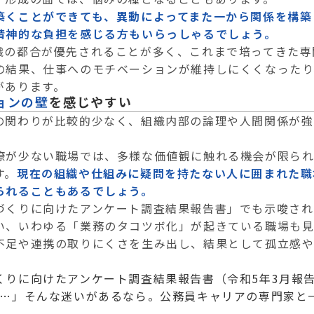
築くことができても、異動によってまた一から関係を構築
精神的な負担を感じる方もいらっしゃるでしょう。
織の都合が優先されることが多く、これまで培ってきた専
の結果、仕事へのモチベーションが維持しにくくなったり
があります。
ョンの壁
を感じやすい
の関わりが比較的少なく、組織内部の論理や人間関係が強
僚が少ない職場では、多様な価値観に触れる機会が限ら
す。
現在の組織や仕組みに疑問を持たない人に囲まれた職
られることもあるでしょう。
づくりに向けたアンケート調査結果報告書」でも示唆され
い、いわゆる「業務のタコツボ化」が起きている職場も見
不足や連携の取りにくさを生み出し、結果として孤立感や
。
くりに向けたアンケート調査結果報告書（令和5年3月報
な…」そんな迷いがあるなら。公務員キャリアの専門家と