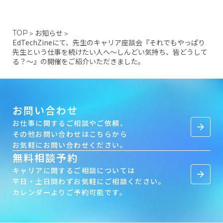
お知らせ
TOP
＞
＞
EdTechZineにて、先生のキャリア座談会『それでもやっぱり
先生という仕事を続けたい人へ〜しんどい気持ち、皆どうして
る？〜』の開催をご紹介いただきました。
お問い合わせ
お仕事に関するご相談やご依頼、
arrow_forward
その他お問い合わせはこちらから
お気軽にお問い合わせください。
無料相談予約
キャリアに関するご相談については
arrow_forward
平日・土日問わずお気軽にご相談ください。
カレンダーよりご予約可能です。