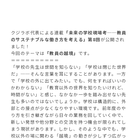
クジラボ代表による連載
「未来の学校現場考──教員
のサステナブルな働き方を考える」第8回
が公開され
ました！
今回のテーマは
「教員の越境」
です。
＝＝＝＝＝＝＝＝＝＝
「学校の先生は世間を知らない」「学校は閉じた世界
だ」──そんな言葉を耳にすることがあります。一方
で「学校の外に出てみたい。でも、何をすればいいの
かわからない」「教育以外の世界を知りたいけれど、
時間がない」と感じ、なかなか一歩を踏み出せない先
生も多いのではないでしょうか。学校は構造的に、外
部との接点が少なくなりやすい環境です。前年度のや
り方を引き継ぎながら日々の業務を回していく中で、
新しい発想や他分野との交流を持つ機会が限られてし
まう現状があります。しかし、そのような中でも、学
校以外の場に関わる「越境」の動きが少しずつ広がっ