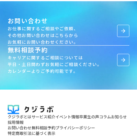
お問い合わせ
お仕事に関するご相談やご依頼、
arrow_forward
その他お問い合わせはこちらから
お気軽にお問い合わせください。
無料相談予約
キャリアに関するご相談については
arrow_forward
平日・土日問わずお気軽にご相談ください。
カレンダーよりご予約可能です。
クジラボとは
サービス紹介
イベント情報
卒業生の声
コラム
お知らせ
採用情報
お問い合わせ
無料相談予約
プライバシーポリシー
特定商取引法に基づく表示