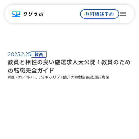
dehaze
無料相談予約
教員
2025.2.25
教員と相性の良い厳選求人大公開！教員のため
の転職完全ガイド
#
働き方／キャリア
#
キャリア
#
働き方
#
教職員
#
転職
#
複業