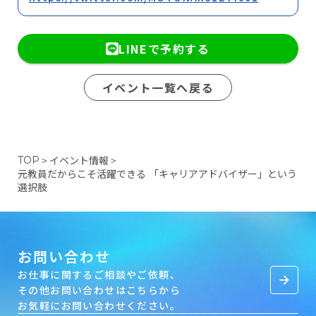
LINEで予約する
イベント一覧へ戻る
イベント情報
TOP
＞
＞
元教員だからこそ活躍できる 「キャリアアドバイザー」という
選択肢
お問い合わせ
お仕事に関するご相談やご依頼、
arrow_forward
その他お問い合わせはこちらから
お気軽にお問い合わせください。