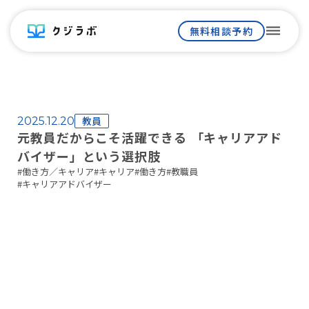
dehaze
無料相談予約
教員
2025.12.20
元教員だからこそ活躍できる 「キャリアアド
バイザー」という選択肢
#
働き方／キャリア
#
キャリア
#
働き方
#
教職員
#
キャリアアドバイザー