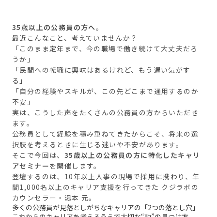
35歳以上の公務員の方へ。
最近こんなこと、考えていませんか？
「このまま定年まで、今の職場で働き続けて大丈夫だろ
うか」
「民間への転職に興味はあるけれど、もう遅い気がす
る」
「自分の経験やスキルが、この先どこまで通用するのか
不安」
実は、こうした声をたくさんの公務員の方からいただき
ます。
公務員として経験を積み重ねてきたからこそ、将来の選
択肢を考えるときに生じる迷いや不安があります。
そこで今回は、
35歳以上の公務員の方に特化したキャリ
アセミナー
を開催します。
登壇するのは、10年以上人事の現場で採用に携わり、年
間1,000名以上のキャリア支援を行ってきた クジラボの
カウンセラー・湯本 元。
多くの公務員が見落としがちなキャリアの「2つの落とし穴」
これからのキャリアを考えるうえで大切な“軸”の見つけ方