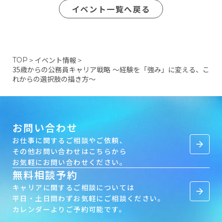
イベント一覧へ戻る
イベント情報
TOP
＞
＞
35歳からの公務員キャリア戦略 〜経験を「強み」に変える、こ
れからの選択肢の描き方〜
お問い合わせ
お仕事に関するご相談やご依頼、
arrow_forward
その他お問い合わせはこちらから
お気軽にお問い合わせください。
無料相談予約
キャリアに関するご相談については
arrow_forward
平日・土日問わずお気軽にご相談ください。
カレンダーよりご予約可能です。