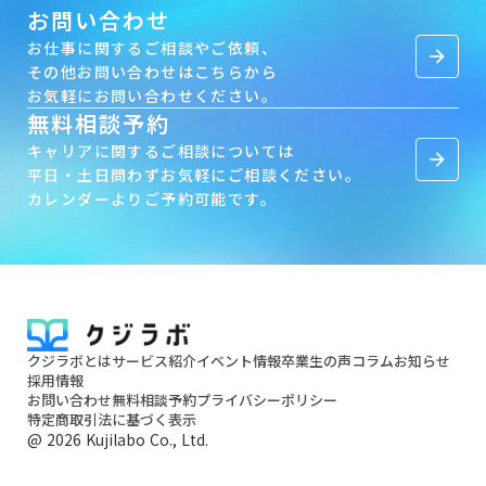
お問い合わせ
お仕事に関するご相談やご依頼、
arrow_forward
その他お問い合わせはこちらから
お気軽にお問い合わせください。
無料相談予約
キャリアに関するご相談については
arrow_forward
平日・土日問わずお気軽にご相談ください。
カレンダーよりご予約可能です。
クジラボとは
サービス紹介
イベント情報
卒業生の声
コラム
お知らせ
採用情報
お問い合わせ
無料相談予約
プライバシーポリシー
特定商取引法に基づく表示
@ 2026 Kujilabo Co., Ltd.