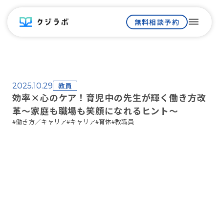
dehaze
無料相談予約
教員
2025.10.29
効率×心のケア！育児中の先生が輝く働き方改
革～家庭も職場も笑顔になれるヒント～
#
働き方／キャリア
#
キャリア
#
育休
#
教職員