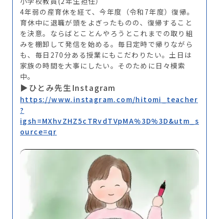
小学校教員(2年生担任）
4年弱の産育休を経て、今年度（令和7年度）復帰。
育休中に退職が頭をよぎったものの、復帰すること
を決意。ならばとことんやろうとこれまでの取り組
みを棚卸して発信を始める。毎日定時で帰りながら
も、毎日270分ある授業にもこだわりたい。土日は
家族の時間を大事にしたい。そのために日々模索
中。
▶ひとみ先生Instagram
https://www.instagram.com/hitomi_teacher
?
igsh=MXhvZHZ5cTRvdTVpMA%3D%3D&utm_s
ource=qr