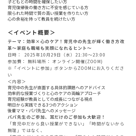
子どもとの時間を確保したい方
育児復帰後の働き方に不安を感じている方
限られた時間で質の高い授業を作りたい方
心の余裕を持って教員を続けたい方
＜イベント概要＞
テーマ：効率×心のケア！育児中の先生が輝く働き方改
革～家庭も職場も笑顔になれるヒント～
日時： 2025年10月29日（水）21:30～23:00
参加費： 無料場所： オンライン開催(ZOOM)
※「イベントに参加」ボタンからZOOMにお入りくださ
い
＜内容＞
育児中の先生が直面する具体的課題へのアドバイス
効率的な授業づくりと心のケアの両輪アプローチ
育児経験が教員としての成長につながる視点
明日から実践できる3つのアクション
後輩ママ・パパ先生へのメッセージ
パパ先生のご参加、耳だけのご参加も大歓迎！
「育児中だから良い授業ができない」「時間がないから
無理」ではなく、