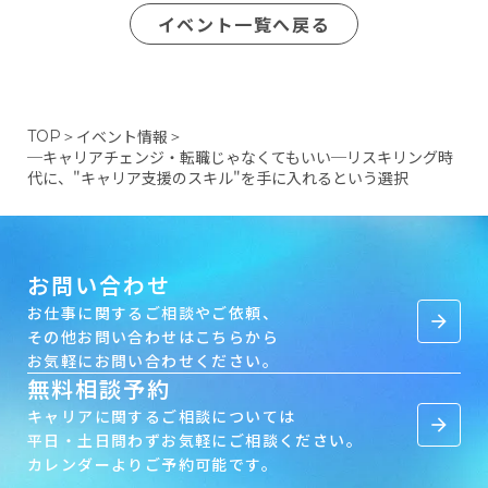
イベント一覧へ戻る
イベント情報
TOP
＞
＞
─キャリアチェンジ・転職じゃなくてもいい─リスキリング時
代に、"キャリア支援のスキル"を手に入れるという選択
お問い合わせ
お仕事に関するご相談やご依頼、
arrow_forward
その他お問い合わせはこちらから
お気軽にお問い合わせください。
無料相談予約
キャリアに関するご相談については
arrow_forward
平日・土日問わずお気軽にご相談ください。
カレンダーよりご予約可能です。