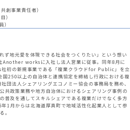
ks 共創事業責任者）
年目）
役員）
れず地元愛を体現できる社会をつくりたい」という想い
Another worksに入社し法人営業に従事。同年8月に
ks社初の新規事業である「複業クラウドfor Public」を立
全国250以上の自治体と連携協定を締結し行政における複
般社団法人シェアリングエコノミー協会の事務局を務め、
公共政策業務や地方自治体におけるシェアリング事例の
の普及を通してスキルシェアである複業だけでなく多方
25年1月からは北海道厚真町で地域活性化起業人として参
る。