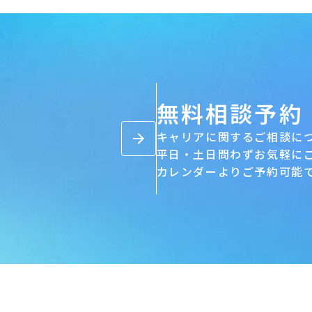
無料相談予約
キャリアに関するご相談に
arrow_forward
平日・土日問わずお気軽に
カレンダーよりご予約可能