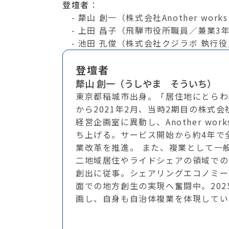
登壇者
：
- 犛山 創一（株式会社Another wor
- 上田 昌子（飛騨市役所職員／兼業3
- 池田 孔俊（株式会社クジラボ 執行
登壇者
犛山 創一（うしやま そういち）
東京都稲城市出身。「居住地にとらわ
から2021年2月、当時2期目の株式会社
経営企画室に異動し、Another wor
ち上げる。サービス開始から約4年で
業改革を推進。 また、複業として一
二地域居住やライドシェアの領域での
創出に従事。シェアリングエコノミー
面での地方創生の実現へ奮闘中。20
画し、自身も自治体複業を体現してい