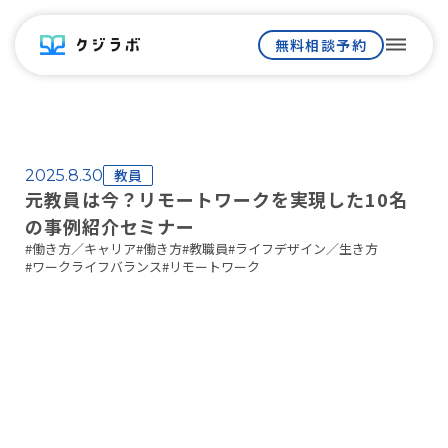
dehaze
無料相談予約
教員
2025.8.30
元教員は今？リモートワークを実現した10名
の事例紹介セミナー
#
働き方／キャリア
#
働き方
#
教職員
#
ライフデザイン／生き方
#
ワークライフバランス
#
リモートワーク