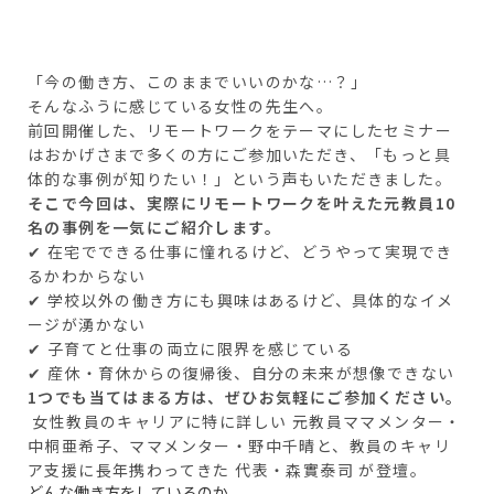
「今の働き方、このままでいいのかな…？」
そんなふうに感じている女性の先生へ。
前回開催した、リモートワークをテーマにしたセミナー
はおかげさまで多くの方にご参加いただき、「もっと具
体的な事例が知りたい！」という声もいただきました。
そこで今回は、実際にリモートワークを叶えた元教員10
名の事例を一気にご紹介します。
✔ 在宅でできる仕事に憧れるけど、どうやって実現でき
るかわからない
✔ 学校以外の働き方にも興味はあるけど、具体的なイメ
ージが湧かない
✔ 子育てと仕事の両立に限界を感じている
✔ 産休・育休からの復帰後、自分の未来が想像できない
1つでも当てはまる方は、ぜひお気軽にご参加ください。
女性教員のキャリアに特に詳しい 元教員ママメンター・
中桐亜希子、ママメンター・野中千晴と、教員のキャリ
ア支援に長年携わってきた 代表・森實泰司 が登壇。
どんな働き方をしているのか