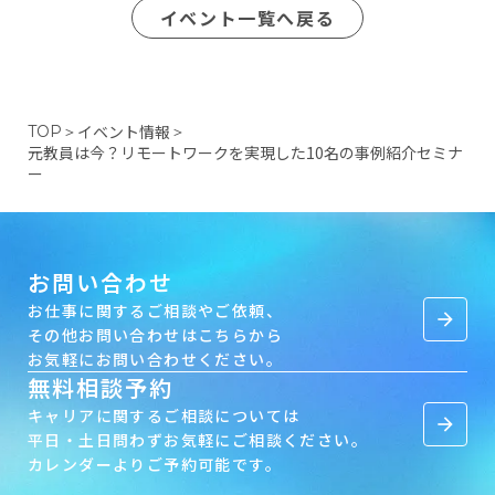
イベント一覧へ戻る
イベント情報
TOP
＞
＞
元教員は今？リモートワークを実現した10名の事例紹介セミナ
ー
お問い合わせ
お仕事に関するご相談やご依頼、
arrow_forward
その他お問い合わせはこちらから
お気軽にお問い合わせください。
無料相談予約
キャリアに関するご相談については
arrow_forward
平日・土日問わずお気軽にご相談ください。
カレンダーよりご予約可能です。