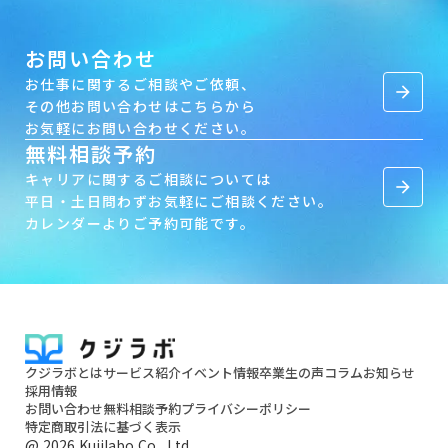
お問い合わせ
お仕事に関するご相談やご依頼、
arrow_forward
その他お問い合わせはこちらから
お気軽にお問い合わせください。
無料相談予約
キャリアに関するご相談については
arrow_forward
平日・土日問わずお気軽にご相談ください。
カレンダーよりご予約可能です。
クジラボとは
サービス紹介
イベント情報
卒業生の声
コラム
お知らせ
採用情報
お問い合わせ
無料相談予約
プライバシーポリシー
特定商取引法に基づく表示
@ 2026 Kujilabo Co., Ltd.