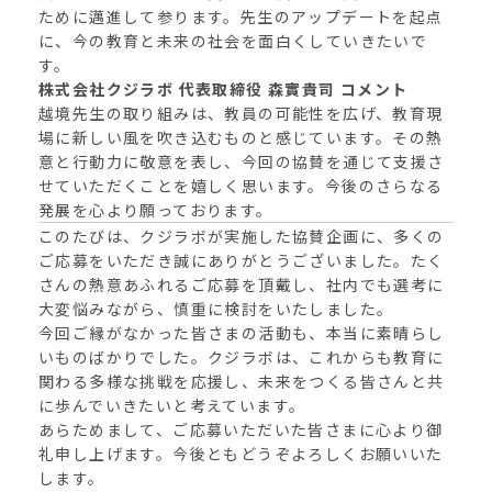
ために邁進して参ります。先生のアップデートを起点
に、今の教育と未来の社会を面白くしていきたいで
す。
株式会社クジラボ 代表取締役 森實貴司 コメント
越境先生の取り組みは、教員の可能性を広げ、教育現
場に新しい風を吹き込むものと感じています。その熱
意と行動力に敬意を表し、今回の協賛を通じて支援さ
せていただくことを嬉しく思います。今後のさらなる
発展を心より願っております。
このたびは、クジラボが実施した協賛企画に、多くの
ご応募をいただき誠にありがとうございました。たく
さんの熱意あふれるご応募を頂戴し、社内でも選考に
大変悩みながら、慎重に検討をいたしました。
今回ご縁がなかった皆さまの活動も、本当に素晴らし
いものばかりでした。クジラボは、これからも教育に
関わる多様な挑戦を応援し、未来をつくる皆さんと共
に歩んでいきたいと考えています。
あらためまして、ご応募いただいた皆さまに心より御
礼申し上げます。今後ともどうぞよろしくお願いいた
します。