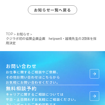
お知らせ一覧へ戻る
お知らせ
TOP
＞
＞
クジラボ初の協賛企画企画 helpwell・越境先生の2団体を採
用決定
お問い合わせ
お仕事に関するご相談やご依頼、
arrow_forward
その他お問い合わせはこちらから
お気軽にお問い合わせください。
無料相談予約
キャリアに関するご相談については
arrow_forward
平日・土日問わずお気軽にご相談ください。
カレンダーよりご予約可能です。