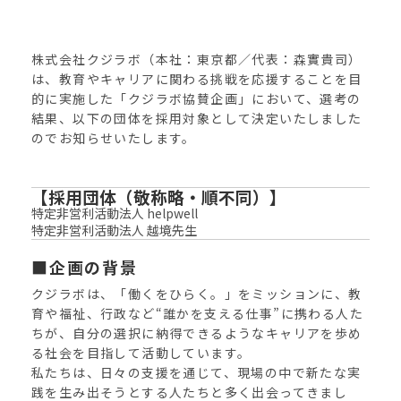
株式会社クジラボ（本社：東京都／代表：森實貴司）
は、教育やキャリアに関わる挑戦を応援することを目
的に実施した「クジラボ協賛企画」において、選考の
結果、以下の団体を採用対象として決定いたしました
のでお知らせいたします。
【採用団体（敬称略・順不同）】
特定非営利活動法人 helpwell
特定非営利活動法人 越境先生
■企画の背景
クジラボは、「働くをひらく。」をミッションに、教
育や福祉、行政など“誰かを支える仕事”に携わる人た
ちが、自分の選択に納得できるようなキャリアを歩め
る社会を目指して活動しています。
私たちは、日々の支援を通じて、現場の中で新たな実
践を生み出そうとする人たちと多く出会ってきまし