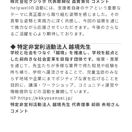
株式会社クジラボ 代表取締役 森實貴司 コメント
helpwellの活動には、支援者自身のケアという重要な
テーマに真正面から取り組む姿勢を感じました。その
真摯な姿勢と実践力に深く共感し、今回の協賛を通じ
て微力ながら応援させていただきます。今後のさらな
るご活躍を心より期待しております。
◆ 特定非営利活動法人 越境先生
学校と社会をつなぐ「越境」を推進し、学校を起点と
した前向きな社会変革を目指す団体です。
複業・兼業
を通じて、先生たちが多様な業界で得た知見や経験を
持ち帰り、学校へ還流させることで、児童生徒のみな
らず地域や企業にまでポジティブな波を広げることを
目的に、講演・ワークショップ、コミュニティ運営や
情報提供などの活動を展開しています。
HP:
https://ekkyosensei.jp/
特定非営利活動法人 越境先生 代表理事 前田 央昭さん
コメント