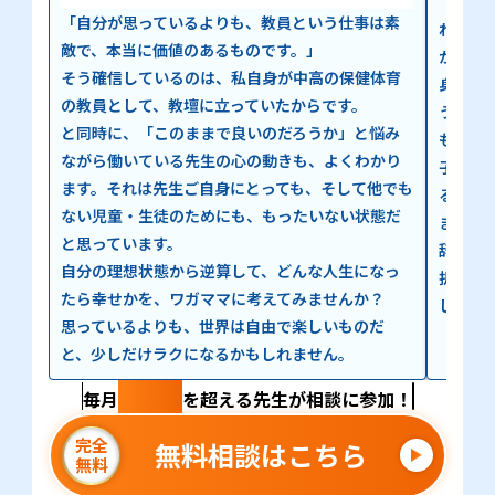
「子ど
「自分が思っているよりも、教員という仕事は素
れが、
敵で、本当に価値のあるものです。」
かつて
そう確信しているのは、私自身が中高の保健体育
身も、
の教員として、教壇に立っていたからです。
う選択
と同時に、「このままで良いのだろうか」と悩み
も、迷
ながら働いている先生の心の動きも、よくわかり
子ども
ます。それは先生ご自身にとっても、そして他でも
る先生
ない児童・生徒のためにも、もったいない状態だ
ます。
と思っています。
辞める
自分の理想状態から逆算して、どんな人生になっ
択に向
たら幸せかを、ワガママに考えてみませんか？
してい
思っているよりも、世界は自由で楽しいものだ
と、少しだけラクになるかもしれません。
100名
毎月
を超える先生が相談に参加！
完全
無料相談はこちら
無料