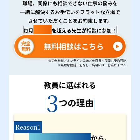
職場、同僚にも相談できない仕事の悩みを
一緒に解決するお手伝いをフラットな立場で
させていただくことをお約束します。
100名
毎月
を超える先生が相談に参加！
完全
無料相談はこちら
無料
※完全無料／オンライン完結／土日祝・夜間も予約可能
※無理な勧誘一切なし／職場には一切漏れません
教員に選ばれる
3
つの理由
Reason1
転職を前提としない
から、