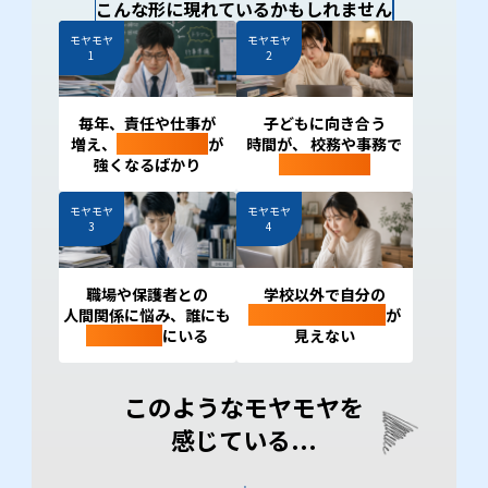
こんな形に現れているかもしれません
モヤモヤ
モヤモヤ
1
2
毎年、責任や仕事が
子どもに向き合う
増え、
プレッシャー
が
時間が、 校務や事務で
強くなるばかり
削られていく
モヤモヤ
モヤモヤ
3
4
職場や保護者との
学校以外で自分の
人間関係に悩み、誰にも
経験を活かせる場所
が
相談できず
にいる
見えない
このようなモヤモヤを
感じている...