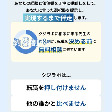
あなたの経験と価値観を丁寧に棚卸しをして、
あなたに合った選択肢を提示し、
実現するまで伴走
します。
クジラボに相談に来る先生の
8
決める前
約
割
が、
転職を
に
無料相談
に来ています。
クジラボは...
転職を
押し付けません
他の誰かと
比べません