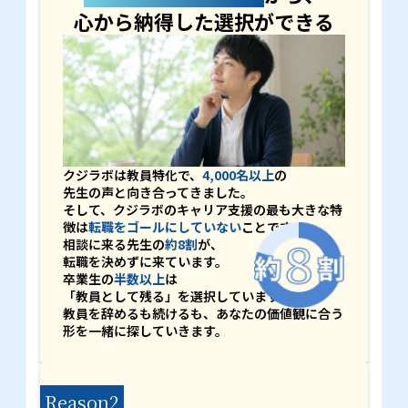
心から納得した選択ができる
クジラボは教員特化で、
4,000名以上
の
先生の声と向き合ってきました。
そして、クジラボのキャリア支援の最も大きな特
徴は
転職をゴールにしていない
ことです。
相談に来る先生の
約8割
が、
転職を決めずに来ています。
卒業生の
半数以上
は
「教員として残る」を選択しています。
教員を辞めるも続けるも、あなたの価値観に合う
形を一緒に探していきます。
Reason2