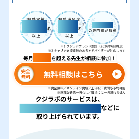
相談実績
相談満足度
※1
5,000
98%
※2
教員支援
名
名
の専門家が監修
以上
以上
※1 クジラボブランド累計（2026年6月時点）
※2 キャリア支援経験のあるアドバイザーが対応します
100名
毎月
を超える先生が相談に参加！
完全
無料相談はこちら
無料
※完全無料／オンライン完結／土日祝・夜間も予約可能
※無理な勧誘一切なし／職場には一切漏れません
クジラボのサービスは、
などに
多くの教育メディア・新聞
取り上げられています。