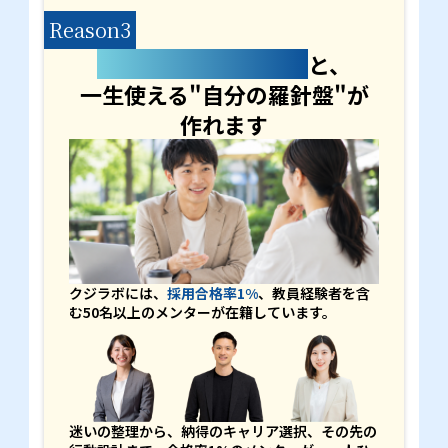
Reason3
合格率1%のメンター
と、
一生使える"自分の羅針盤"が
作れます
クジラボには、
採用合格率1%
、教員経験者を含
む50名以上のメンターが在籍しています。
迷いの整理から、納得のキャリア選択、その先の