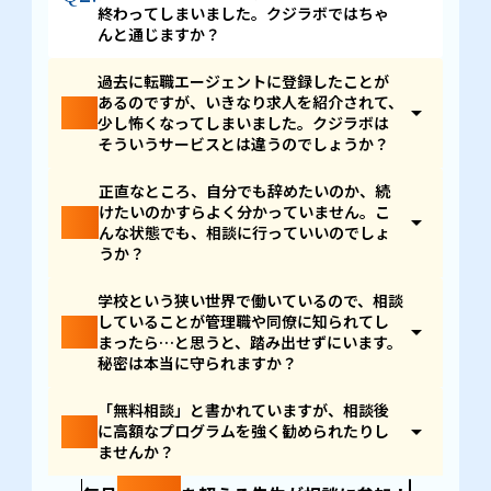
クジラボは、転職を目的としたサービスではありませ
終わってしまいました。クジラボではちゃ
ん。
「先生としての経験をどう活かすか」「自分は何
んと通じますか？
を大切にしたいのか」
自分の価値観を言語化し、これ
まで積み上げてきた強みを再発見しながら、本当に納
そのご経験、本当によくお聞きします。「学級経営の
過去に転職エージェントに登録したことが
得できるキャリアを選ぶ場所です。
重さ」「年度替わりの異動の心労」「保護者対応の独
あるのですが、いきなり求人を紹介されて、
Q3.
arrow_drop_up
特な気疲れ」一般のキャリア相談では、まず説明から
少し怖くなってしまいました。クジラボは
これまで
4,000名以上
の先生方の相談に向き合い、
満
始めなければならず、それだけで疲れてしまいますよ
そういうサービスとは違うのでしょうか？
足度は98%以上
。「とにかく転職へ導く場所」では
ね。
なく、「自分にとっての納得を見つける場所」として
はい、全く違うサービスです。
正直なところ、自分でも辞めたいのか、続
選ばれています。
クジラボのメンターは、元教員の経歴を持つメンバー
けたいのかすらよく分かっていません。こ
Q4.
arrow_drop_up
を中心に、
採用合格率1%を通過した50名以上が在籍
転職エージェントは、転職が決まって初めて報酬が発
んな状態でも、相談に行っていいのでしょ
しています。教員の皆様が抱える悩みを理解できる体
生する仕組みのため、構造的に「転職を勧める」方向
うか？
制を作っているのでご安心くださいませ。
に動きやすくなります。一方、
クジラボは「教員を続
ける」という選択肢も対等に扱います。
もちろんです。むしろ、その状態の方こそ来ていただ
学校という狭い世界で働いているので、相談
きたいと思っています。
していることが管理職や同僚に知られてし
Q5.
arrow_drop_up
事実、ご相談に来られる先生の
約8割が、転職を決め
まったら…と思うと、踏み出せずにいます。
ずに来られています。
求人を押し付けることは一切あ
ご相談に来られる先生の約8割が、何も決めずに来ら
秘密は本当に守られますか？
りません。まず、あなたの気持ちを整理するために無
れています。「このままでいいのかな」「他にも道は
料相談に、ぜひお越しください。
あるのかな」その問いを抱えた段階で来ていただくこ
そのご不安、私たちが一番大切に向き合っている部分
「無料相談」と書かれていますが、相談後
とこそ、私たちが一番大切にしている時間です。
Q6.
arrow_drop_up
です。
に高額なプログラムを強く勧められたりし
ませんか？
決めてから来る場所ではなく、
決めるために整理しに
ご相談内容・事前アンケートの回答・お名前を含むす
来る場所。
迷っていることそのものが、相談していい