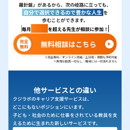
羅針盤」があるから、次の岐路に立っても、
自分で選択できるので豊かな人生
を
歩むことができます。
100名
毎月
を超える先生が相談に参加！
完全
無料相談はこちら
無料
※完全無料／オンライン完結／土日祝・夜間も予約可能
※無理な勧誘一切なし／職場には一切漏れません
他サービスとの違い
クジラボのキャリア支援サービスは、
どこにもないポジションにいます。
子ども・社会のために仕事をされている教員を支
えるために生まれた新しいサービスです。