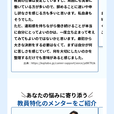
教員の仕事は安定していますし、周囲にも真摯に
と気
働いている方が多いので、辞めることに迷いや申
し訳なさを感じる方も多いと思います。私自身も
また、
そうでした。
場から
ただ、違和感を持ちながら働き続けることが本当
くださ
に自分にとってよいのかは、一度立ち止まって考え
ことを
出典
てみてもよいのではないかと思います。最初から
大きな決断をする必要はなくて、まずは自分が何
に苦しさを感じていて、何を大切にしたいのかを
整理するだけでも意味があると感じました。
出典：https://kujilabo.jp/career-support/voice/ydW7YLlk
あなたの悩みに寄り添う
教員特化のメンターをご紹介