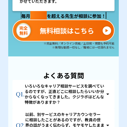
かせていただきます。
100名
毎月
を超える先生が相談に参加！
完全
無料相談はこちら
無料
※完全無料／オンライン完結／土日祝・夜間も予約可能
※無理な勧誘一切なし／職場には一切漏れません
よくある質問
いろいろなキャリア相談サービスを調べてい
るのですが、正直どこに相談したらいいか分
Q1.
arrow_drop_up
からなくなってきました。クジラボはどんな
特徴がありますか？
調べれば調べるほど迷ってしまう、というお声はとて
以前、別サービスのキャリアカウンセラー
も多くいただきます。
に相談したことがあるのですが、教員の世
Q2.
arrow_drop_up
界の話がうまく伝わらず、モヤモヤしたまま