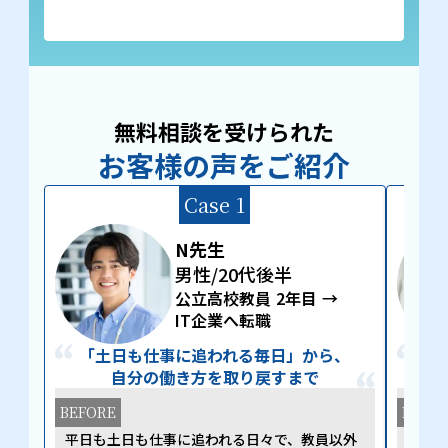
無料相談を受けられた
お客様の声をご紹介
Case 1
N先生
男性/20代後半
公立高校教員 2年目 →
IT企業へ転職
「土日も仕事に追われる毎日」から、
自分の働き方を取り戻すまで
BEFORE
BEFO
平日も土日も仕事に追われる日々で、教員以外
転居