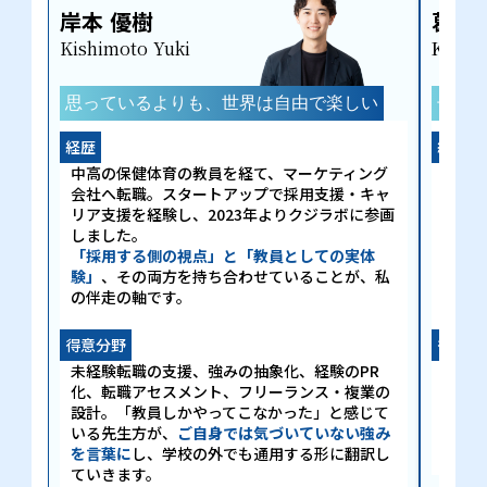
岸本 優樹
葛山
Kishimoto Yuki
Katsu
思っているよりも、世界は自由で楽しい
子ど
経歴
経歴
中高の保健体育の教員を経て、マーケティング
元中学
会社へ転職。スタートアップで採用支援・キャ
の採
リア支援を経験し、2023年よりクジラボに参画
会社で
しました。
自治
「採用する側の視点」と「教員としての実体
実績
験」
、その両方を持ち合わせていることが、私
土日
の伴走の軸です。
ニティ
得意分野
得意分
未経験転職の支援、強みの抽象化、経験のPR
キャ
化、転職アセスメント、フリーランス・複業の
から
設計。「教員しかやってこなかった」と感じて
走。
いる先生方が、
ご自身では気づいていない強み
より
を言葉に
し、学校の外でも通用する形に翻訳し
します
ていきます。