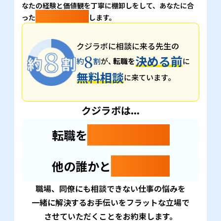
なたの経験と価値観を丁寧に棚卸しをして、あなたに合
選択肢を提示
った
します。
クジラボに相談に来る先生の
8
決める前
約
割
が、
転職を
に
無料相談
に来ています。
クジラボは...
転職を
押し付けません
他の誰かと
比べません
職場、同僚にも相談できない仕事の悩みを
一緒に解決するお手伝いをフラットな立場で
させていただくことをお約束します。