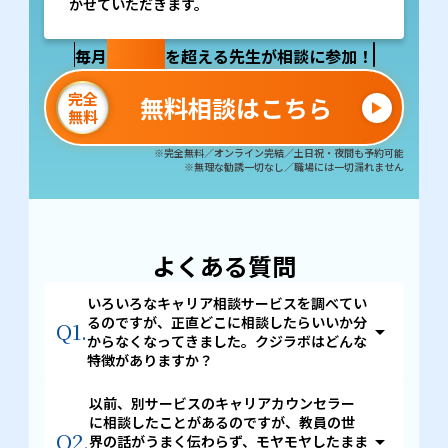
かせていただきます。
100名
毎月
を超える先生が相談に参加！
完全
無料相談はこちら
無料
※完全無料／オンライン完結／土日祝・夜間も予約可能
※無理な勧誘一切なし／職場には一切漏れません
よくある質問
いろいろなキャリア相談サービスを調べてい
るのですが、正直どこに相談したらいいか分
Q1.
arrow_drop_up
からなくなってきました。クジラボはどんな
特徴がありますか？
調べれば調べるほど迷ってしまう、というお声はとて
以前、別サービスのキャリアカウンセラー
も多くいただきます。
に相談したことがあるのですが、教員の世
Q2.
arrow_drop_up
界の話がうまく伝わらず、モヤモヤしたまま