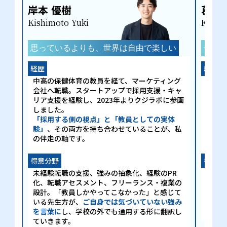
岸本 優樹
葛山
Kishimoto Yuki
Katsu
思っているよりも、世界は自由で楽しい
子ど
経歴
経歴
中高の保健体育の教員を経て、マーケティング
元中学
会社へ転職。スタートアップで採用支援・キャ
の採
リア支援を経験し、2023年よりクジラボに参画
会社で
しました。
自治
「採用する側の視点」と「教員としての実体
実績
験」
、その両方を持ち合わせていることが、私
土日
の伴走の軸です。
ニティ
得意分野
得意分
未経験転職の支援、強みの抽象化、経験のPR
キャ
化、転職アセスメント、フリーランス・複業の
から
設計。「教員しかやってこなかった」と感じて
走。
いる先生方が、
ご自身では気づいていない強み
より
を言葉に
し、学校の外でも通用する形に翻訳し
します
ていきます。