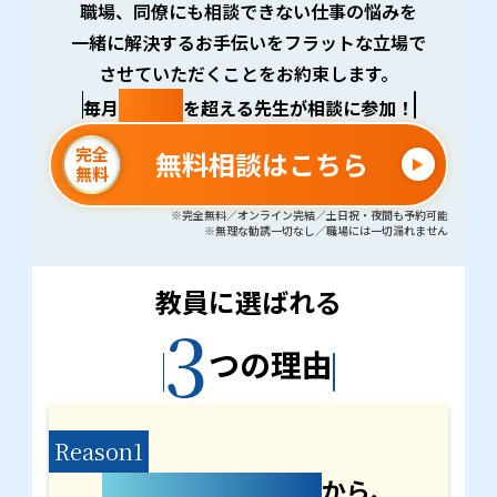
職場、同僚にも相談できない仕事の悩みを
一緒に解決するお手伝いをフラットな立場で
させていただくことをお約束します。
100名
毎月
を超える先生が相談に参加！
完全
無料相談はこちら
無料
※完全無料／オンライン完結／土日祝・夜間も予約可能
※無理な勧誘一切なし／職場には一切漏れません
教員に選ばれる
3
つの理由
Reason1
転職を前提としない
から、