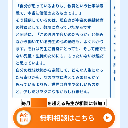
「子ど
「自分が思っているよりも、教員という仕事は素
れが、
敵で、本当に価値のあるものです。」
かつて
そう確信しているのは、私自身が中高の保健体育
身も、
の教員として、教壇に立っていたからです。
う選択
と同時に、「このままで良いのだろうか」と悩み
も、迷
ながら働いている先生の心の動きも、よくわかり
子ども
ます。それは先生ご自身にとっても、そして他でも
る先生
ない児童・生徒のためにも、もったいない状態だ
ます。
と思っています。
辞める
自分の理想状態から逆算して、どんな人生になっ
択に向
たら幸せかを、ワガママに考えてみませんか？
してい
思っているよりも、世界は自由で楽しいものだ
と、少しだけラクになるかもしれません。
100名
毎月
を超える先生が相談に参加！
完全
無料相談はこちら
無料