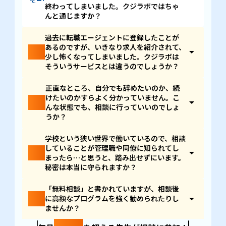
クジラボは、転職を目的としたサービスではありませ
終わってしまいました。クジラボではちゃ
ん。
「先生としての経験をどう活かすか」「自分は何
んと通じますか？
を大切にしたいのか」
自分の価値観を言語化し、これ
まで積み上げてきた強みを再発見しながら、本当に納
そのご経験、本当によくお聞きします。「学級経営の
過去に転職エージェントに登録したことが
得できるキャリアを選ぶ場所です。
重さ」「年度替わりの異動の心労」「保護者対応の独
あるのですが、いきなり求人を紹介されて、
Q3.
arrow_drop_up
特な気疲れ」一般のキャリア相談では、まず説明から
少し怖くなってしまいました。クジラボは
これまで
4,000名以上
の先生方の相談に向き合い、
満
始めなければならず、それだけで疲れてしまいますよ
そういうサービスとは違うのでしょうか？
足度は98%以上
。「とにかく転職へ導く場所」では
ね。
なく、「自分にとっての納得を見つける場所」として
はい、全く違うサービスです。
正直なところ、自分でも辞めたいのか、続
選ばれています。
クジラボのメンターは、元教員の経歴を持つメンバー
けたいのかすらよく分かっていません。こ
Q4.
arrow_drop_up
を中心に、
採用合格率1%を通過した50名以上が在籍
転職エージェントは、転職が決まって初めて報酬が発
んな状態でも、相談に行っていいのでしょ
しています。教員の皆様が抱える悩みを理解できる体
生する仕組みのため、構造的に「転職を勧める」方向
うか？
制を作っているのでご安心くださいませ。
に動きやすくなります。一方、
クジラボは「教員を続
ける」という選択肢も対等に扱います。
もちろんです。むしろ、その状態の方こそ来ていただ
学校という狭い世界で働いているので、相談
きたいと思っています。
していることが管理職や同僚に知られてし
Q5.
arrow_drop_up
事実、ご相談に来られる先生の
約8割が、転職を決め
まったら…と思うと、踏み出せずにいます。
ずに来られています。
求人を押し付けることは一切あ
ご相談に来られる先生の約8割が、何も決めずに来ら
秘密は本当に守られますか？
りません。まず、あなたの気持ちを整理するために無
れています。「このままでいいのかな」「他にも道は
料相談に、ぜひお越しください。
あるのかな」その問いを抱えた段階で来ていただくこ
そのご不安、私たちが一番大切に向き合っている部分
「無料相談」と書かれていますが、相談後
とこそ、私たちが一番大切にしている時間です。
Q6.
arrow_drop_up
です。
に高額なプログラムを強く勧められたりし
ませんか？
決めてから来る場所ではなく、
決めるために整理しに
ご相談内容・事前アンケートの回答・お名前を含むす
来る場所。
迷っていることそのものが、相談していい