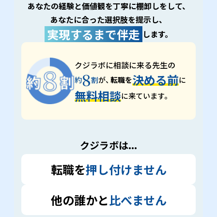
あなたの経験と価値観を丁寧に棚卸しをして、
あなたに合った選択肢を提示し、
実現するまで伴走
します。
クジラボに相談に来る先生の
8
決める前
約
割
が、
転職を
に
無料相談
に来ています。
クジラボは...
転職を
押し付けません
他の誰かと
比べません