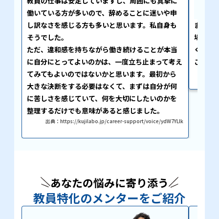
教員の仕事は安定していますし、周囲にも真摯に
と気
働いている方が多いので、辞めることに迷いや申
し訳なさを感じる方も多いと思います。私自身も
また、
そうでした。
場から
ただ、違和感を持ちながら働き続けることが本当
くださ
に自分にとってよいのかは、一度立ち止まって考え
ことを
出典
てみてもよいのではないかと思います。最初から
大きな決断をする必要はなくて、まずは自分が何
に苦しさを感じていて、何を大切にしたいのかを
整理するだけでも意味があると感じました。
出典：https://kujilabo.jp/career-support/voice/ydW7YLlk
あなたの悩みに寄り添う
教員特化のメンターをご紹介