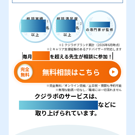
相談実績
相談満足度
※1
5,000
98%
※2
教員支援
名
名
の専門家が監修
以上
以上
※1 クジラボブランド累計（2026年6月時点）
※2 キャリア支援経験のあるアドバイザーが対応します
100名
毎月
を超える先生が相談に参加！
完全
無料相談はこちら
無料
※完全無料／オンライン完結／土日祝・夜間も予約可能
※無理な勧誘一切なし／職場には一切漏れません
クジラボのサービスは、
などに
多くの教育メディア・新聞
取り上げられています。