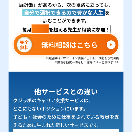
羅針盤」があるから、次の岐路に立っても、
自分で選択できるので豊かな人生
を
歩むことができます。
100名
毎月
を超える先生が相談に参加！
完全
無料相談はこちら
無料
※完全無料／オンライン完結／土日祝・夜間も予約可能
※無理な勧誘一切なし／職場には一切漏れません
他サービスとの違い
クジラボのキャリア支援サービスは、
どこにもないポジションにいます。
子ども・社会のために仕事をされている教員を支
えるために生まれた新しいサービスです。