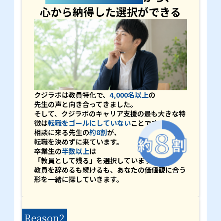
心から納得した選択ができる
クジラボは教員特化で、
4,000名以上
の
先生の声と向き合ってきました。
そして、クジラボのキャリア支援の最も大きな特
徴は
転職をゴールにしていない
ことです。
相談に来る先生の
約8割
が、
転職を決めずに来ています。
卒業生の
半数以上
は
「教員として残る」を選択しています。
教員を辞めるも続けるも、あなたの価値観に合う
形を一緒に探していきます。
Reason2