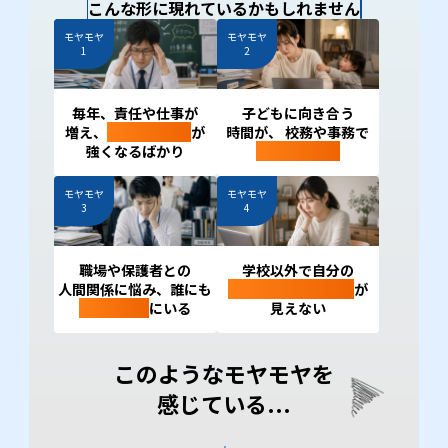
こんな形に現れているかもしれません
モヤモヤ
モヤモヤ
1
2
毎年、責任や仕事が
子どもに向き合う
増え、
プレッシャー
が
時間が、 校務や事務で
強くなるばかり
削られていく
モヤモヤ
モヤモヤ
3
4
職場や保護者との
学校以外で自分の
人間関係に悩み、誰にも
経験を活かせる場所
が
相談できず
にいる
見えない
このようなモヤモヤを
感じている...