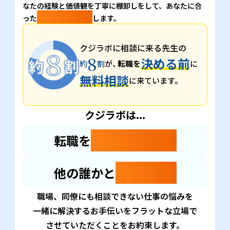
なたの経験と価値観を丁寧に棚卸しをして、あなたに合
選択肢を提示
った
します。
クジラボに相談に来る先生の
8
決める前
約
割
が、
転職を
に
無料相談
に来ています。
クジラボは...
転職を
押し付けません
他の誰かと
比べません
職場、同僚にも相談できない仕事の悩みを
一緒に解決するお手伝いをフラットな立場で
させていただくことをお約束します。