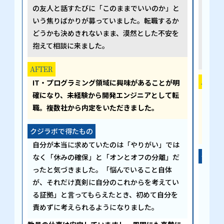
の友人と話すたびに「このままでいいのか」と
なり
いう焦りばかりが募っていました。転職するか
ず、
どうかも決めきれないまま、漠然とした不安を
を決
抱えて相談に来ました。
らい
た。
AFTER
AFTER
IT・プログラミング領域に興味があることが明
確になり、未経験から開発エンジニアとして転
最終
職。複数社から内定をいただきました。
が、
のス
クジラボで得たもの
進め
自分が本当に求めていたのは「やりがい」では
クジラ
なく「休みの確保」と「オンとオフの分離」だ
ったと気づきました。「悩んでいること自体
最初
が、それだけ真剣に自分のこれからを考えてい
きで
る証拠」と言ってもらえたとき、初めて自分を
言っ
責めずに考えられるようになりました。
しま
り前