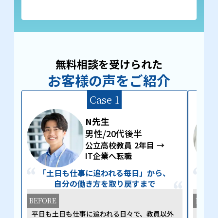
無料相談を受けられた
お客様の声をご紹介
Case 1
N先生
男性/20代後半
公立高校教員 2年目 →
IT企業へ転職
「土日も仕事に追われる毎日」から、
自分の働き方を取り戻すまで
BEFORE
BEFO
平日も土日も仕事に追われる日々で、教員以外
転居