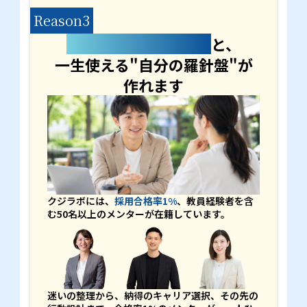
Reason3
合格率1%のメンター
と、
一生使える"自分の羅針盤"が
作れます
クジラボには、
採用合格率1%
、教員経験者を含
む50名以上のメンターが在籍しています。
迷いの整理から、納得のキャリア選択、その先の